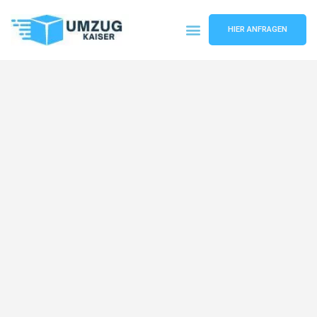
HIER ANFRAGEN
Umzugsunternehmen Bielefeld
Umzugsservice Bielefeld