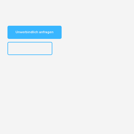
Schnelle Antwort in garantiert unter 2 Minuten: Jetzt
unverbindlichen Kostenvoranschlag erhalten!
Unverbindlich anfragen
+4915792653303