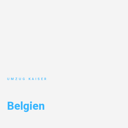
UMZUG KAISER
Umzug Bielefeld
Belgien
Entdecken Sie das
#1 Umzugsunternehmen in Bielefeld
– Ihr
vertrauenswürdiger Begleiter für Umzüge Bielefeld Belgien!