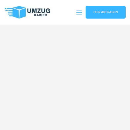
HIER ANFRAGEN
Umzugsunternehmen Bielefeld
Umzugsservice Bielefeld