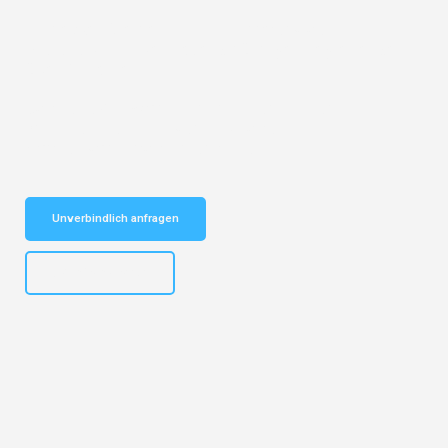
Entdecken Sie den
#1 Umzugsservice in
Bielefeld
– Ihr vertrauenswürdiger Begleiter seit
über 12 Jahren!
Schnelle Antwort in garantiert unter 2
Minuten: Jetzt unverbindlichen
Kostenvoranschlag erhalten!
Unverbindlich anfragen
+4915792653303