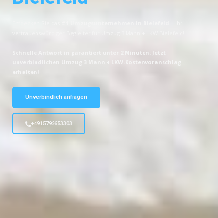
Entdecken Sie das
#1 Umzugsunternehmen in Bielefeld
– Ihr
vertrauenswürdiger Begleiter für Umzug 3 Mann + LKW Bielefeld!
Schnelle Antwort in garantiert unter 2 Minuten: Jetzt
unverbindlichen Umzug 3 Mann + LKW-Kostenvoranschlag
erhalten!
Unverbindlich anfragen
+4915792653303