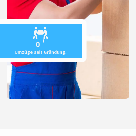
+
0
Umzüge seit Gründung.