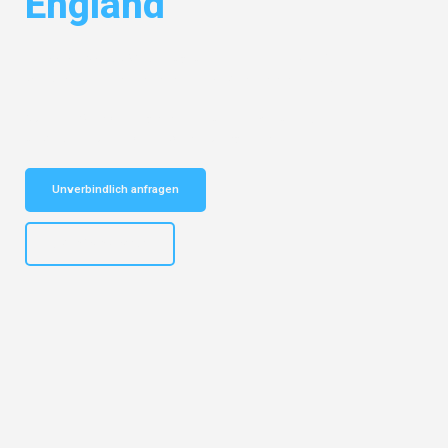
England
Entdecken Sie das
#1 Umzugsunternehmen in Bielefeld
– Ihr
vertrauenswürdiger Begleiter für Umzüge Bielefeld England!
Schnelle Antwort in garantiert unter 2 Minuten: Jetzt
unverbindlichen Kostenvoranschlag erhalten!
Unverbindlich anfragen
+4915792653303