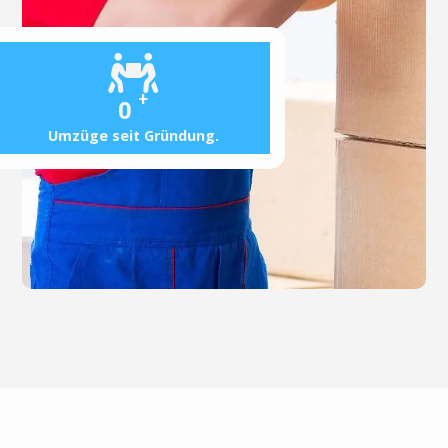
+
0
Umzüge seit Gründung.