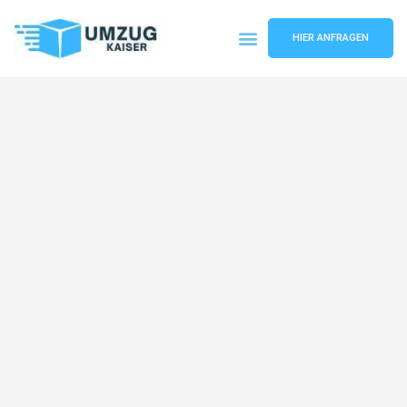
HIER ANFRAGEN
Umzugsunternehmen Bielefeld
Umzugsservice Bielefeld