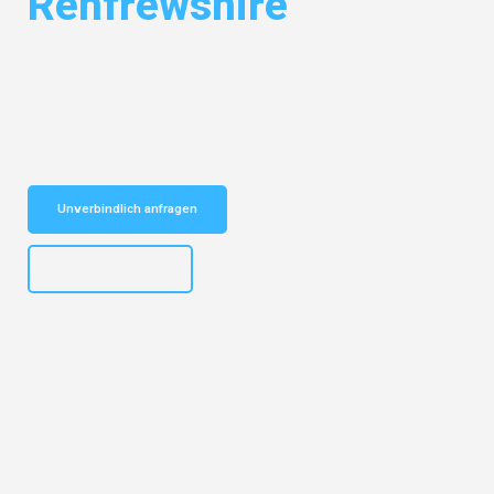
Renfrewshire
Entdecken Sie das
#1 Umzugsunternehmen in Bielefeld
– Ihr
vertrauenswürdiger Begleiter für Umzüge Bielefeld Renfrewshire!
Schnelle Antwort in garantiert unter 2 Minuten: Jetzt
unverbindlichen Kostenvoranschlag erhalten!
Unverbindlich anfragen
+4915792653303