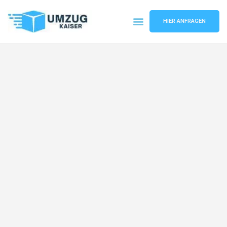
HIER ANFRAGEN
Umzugsunternehmen Bielefeld
Umzugsservice Bielefeld