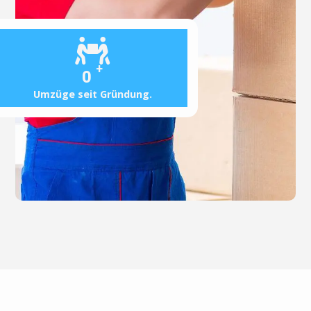
+
0
Umzüge seit Gründung.