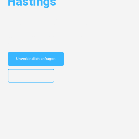
Hastings
Entdecken Sie das
#1 Umzugsunternehmen in Bielefeld
– Ihr
vertrauenswürdiger Begleiter für Umzüge Bielefeld Hastings!
Schnelle Antwort in garantiert unter 2 Minuten: Jetzt
unverbindlichen Kostenvoranschlag erhalten!
Unverbindlich anfragen
+4915792653303