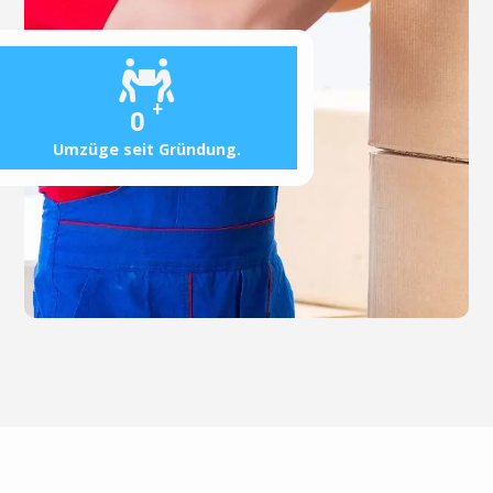
+
0
Umzüge seit Gründung.