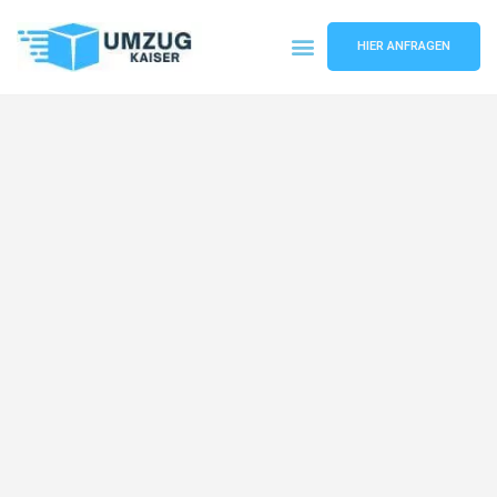
HIER ANFRAGEN
Umzugsunternehmen Bielefeld
Umzugsservice Bielefeld