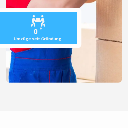
+
0
Umzüge seit Gründung.