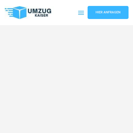
HIER ANFRAGEN
Umzugsunternehmen Bielefeld
Umzugsservice Bielefeld