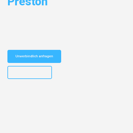
Preston
Entdecken Sie das
#1 Umzugsunternehmen in Bielefeld
– Ihr
vertrauenswürdiger Begleiter für Umzüge Bielefeld Preston!
Schnelle Antwort in garantiert unter 2 Minuten: Jetzt
unverbindlichen Kostenvoranschlag erhalten!
Unverbindlich anfragen
+4915792653303