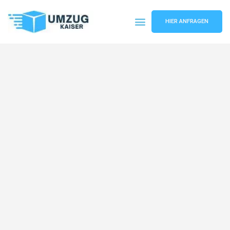
HIER ANFRAGEN
Umzugsunternehmen Bielefeld
Umzugsservice Bielefeld