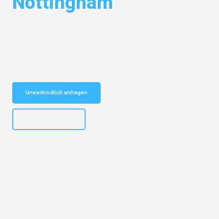
Nottingham
Entdecken Sie das
#1 Umzugsunternehmen in Bielefeld
– Ihr
vertrauenswürdiger Begleiter für Umzüge Bielefeld Nottingham!
Schnelle Antwort in garantiert unter 2 Minuten: Jetzt
unverbindlichen Kostenvoranschlag erhalten!
Unverbindlich anfragen
+4915792653303