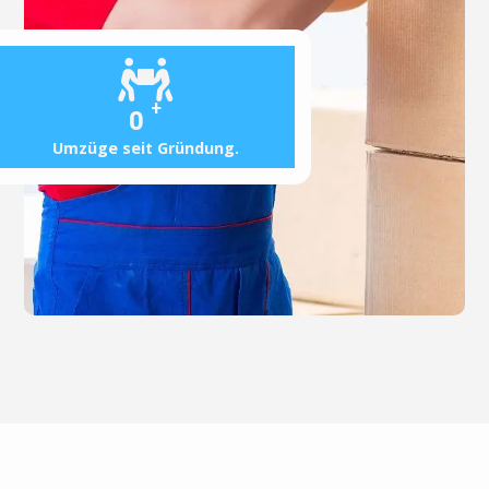
+
0
Umzüge seit Gründung.