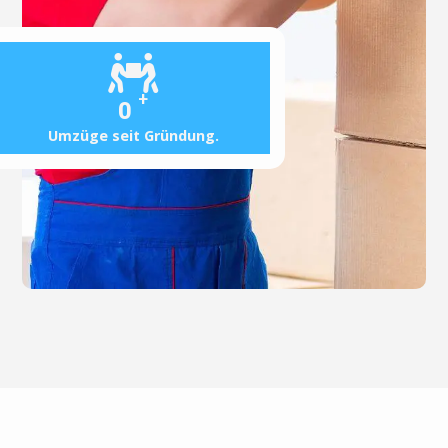
+
0
Umzüge seit Gründung.