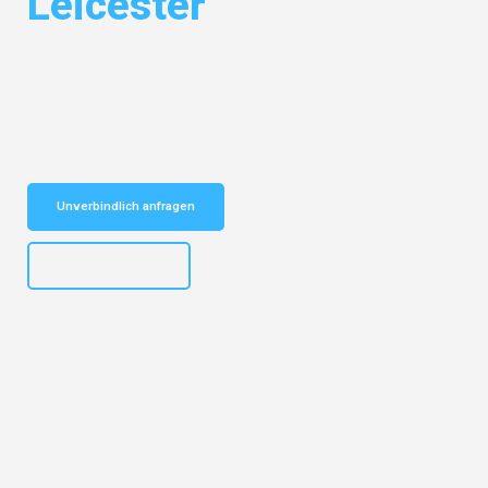
Leicester
Entdecken Sie das
#1 Umzugsunternehmen in Bielefeld
– Ihr
vertrauenswürdiger Begleiter für Umzüge Bielefeld Leicester!
Schnelle Antwort in garantiert unter 2 Minuten: Jetzt
unverbindlichen Kostenvoranschlag erhalten!
Unverbindlich anfragen
+4915792653303