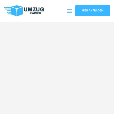
HIER ANFRAGEN
Umzugsunternehmen Bielefeld
Umzugsservice Bielefeld