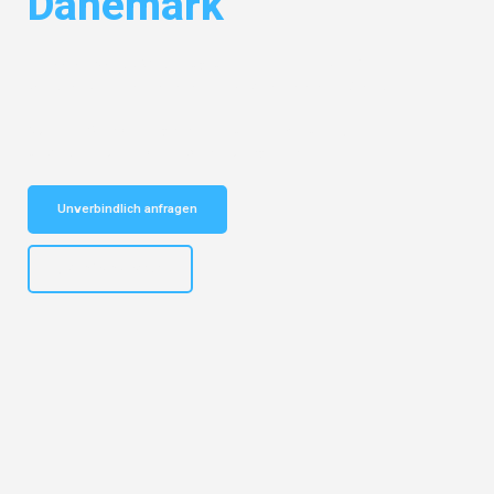
Dänemark
Entdecken Sie das
#1 Umzugsunternehmen in Bielefeld
– Ihr
vertrauenswürdiger Begleiter für Umzüge Bielefeld Dänemark!
Schnelle Antwort in garantiert unter 2 Minuten: Jetzt
unverbindlichen Kostenvoranschlag erhalten!
Unverbindlich anfragen
+4915792653303