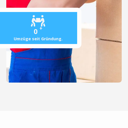
+
0
Umzüge seit Gründung.