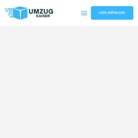
HIER ANFRAGEN
Umzugsunternehmen Bielefeld
Umzugsservice Bielefeld