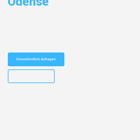
Odense
Entdecken Sie das
#1 Umzugsunternehmen in Bielefeld
– Ihr
vertrauenswürdiger Begleiter für Umzüge Bielefeld Odense!
Schnelle Antwort in garantiert unter 2 Minuten: Jetzt
unverbindlichen Kostenvoranschlag erhalten!
Unverbindlich anfragen
+4915792653303