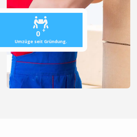
+
0
Umzüge seit Gründung.