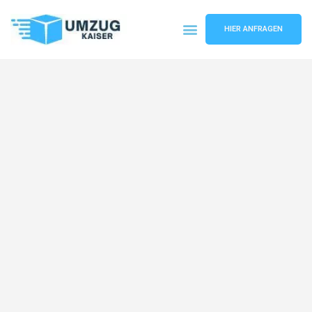
HIER ANFRAGEN
Umzugsunternehmen Bielefeld
Umzugsservice Bielefeld