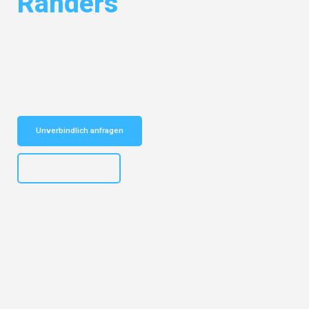
Randers
Entdecken Sie das
#1 Umzugsunternehmen in Bielefeld
– Ihr
vertrauenswürdiger Begleiter für Umzüge Bielefeld Randers!
Schnelle Antwort in garantiert unter 2 Minuten: Jetzt
unverbindlichen Kostenvoranschlag erhalten!
Unverbindlich anfragen
+4915792653303