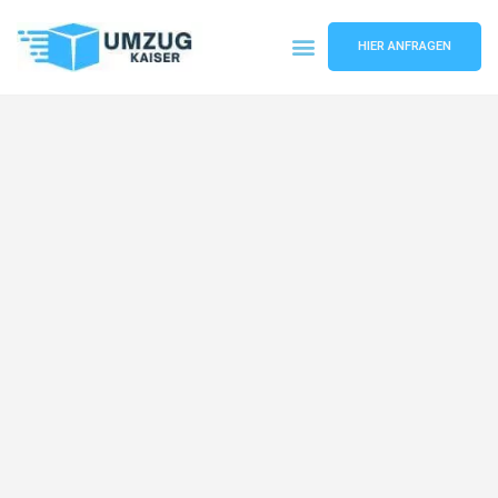
HIER ANFRAGEN
Umzugsunternehmen Bielefeld
Umzugsservice Bielefeld