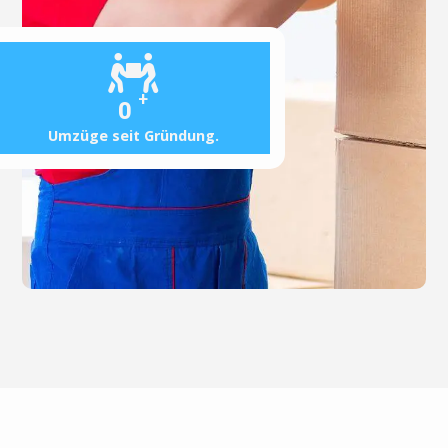
+
0
Umzüge seit Gründung.