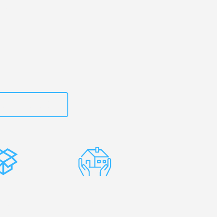
ld
– Ihr
e!
zt
15792653303
stenlose
Erfahrene
rpackung
Umzugsprofis