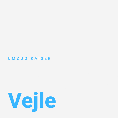
UMZUG KAISER
Umzug Biel
Vejle