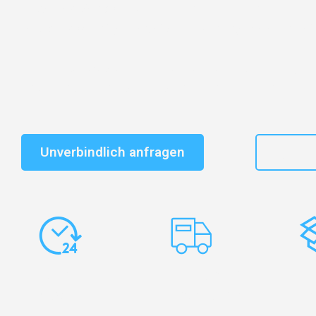
Entdecken Sie das
#1 Umzugsunternehmen in Bielefe
vertrauenswürdiger Begleiter für Umzüge Bielefeld Vejl
Schnelle Antwort in garantiert unter 2 Minuten: Jet
unverbindlichen Kostenvoranschlag erhalten!
Unverbindlich anfragen
+49
Express-
Europaweite
Ko
Abwicklung
Transporte
Ve