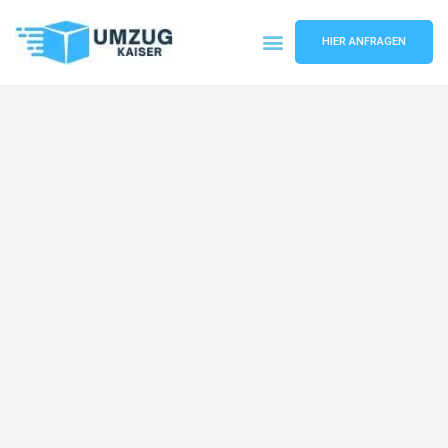
HIER ANFRAGEN
Umzugsunternehmen Bielefeld
Umzugsservice Bielefeld