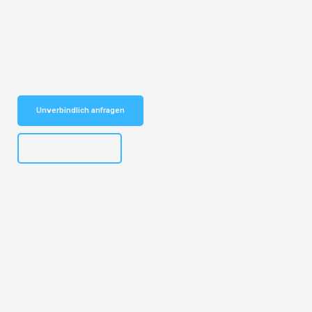
Entdecken Sie das
#1 Umzugsunternehmen in Bielefeld
– Ihr
vertrauenswürdiger Begleiter für Umzüge Bielefeld Liechtenstein!
Schnelle Antwort in garantiert unter 2 Minuten: Jetzt
unverbindlichen Kostenvoranschlag erhalten!
Unverbindlich anfragen
+4915792653303