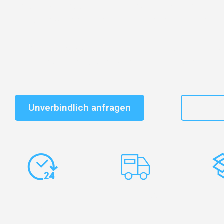
Entdecken Sie das
#1 Umzugsunternehmen in Bielefe
vertrauenswürdiger Begleiter für Umzüge Bielefeld Dui
Schnelle Antwort in garantiert unter 2 Minuten: Jet
unverbindlichen Kostenvoranschlag erhalten!
Unverbindlich anfragen
+49
Express-
Europaweite
Ko
Abwicklung
Transporte
Ve