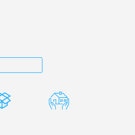
ld
– Ihr
sburg!
zt
15792653303
stenlose
Erfahrene
rpackung
Umzugsprofis