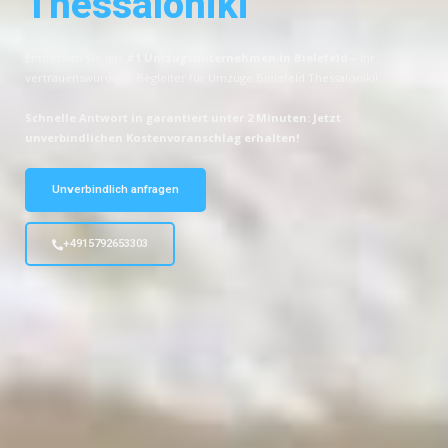
Thessaloniki
Entdecken Sie das
#1 Umzugsunternehmen in Bielefeld
– Ihr
vertrauenswürdiger Begleiter für Umzüge Bielefeld Thessaloniki!
Schnelle Antwort in garantiert unter 2 Minuten: Jetzt
unverbindlichen Kostenvoranschlag erhalten!
Unverbindlich anfragen
+4915792653303