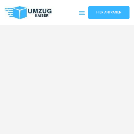
HIER ANFRAGEN
Umzugsunternehmen Bielefeld
Umzugsservice Bielefeld