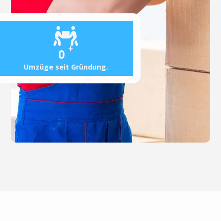
+
0
Umzüge seit Gründung.