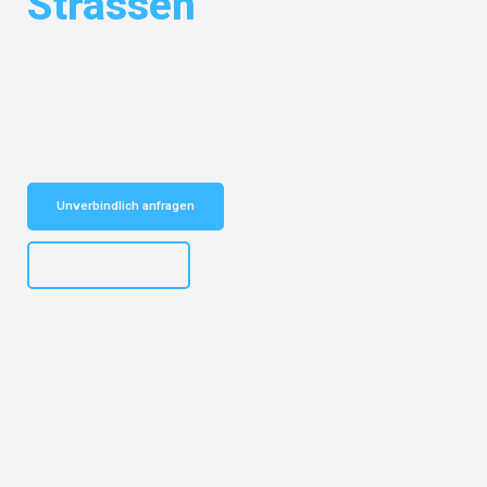
Strassen
Entdecken Sie das
#1 Umzugsunternehmen in Bielefeld
– Ihr
vertrauenswürdiger Begleiter für Umzüge Bielefeld Strassen!
Schnelle Antwort in garantiert unter 2 Minuten: Jetzt
unverbindlichen Kostenvoranschlag erhalten!
Unverbindlich anfragen
+4915792653303