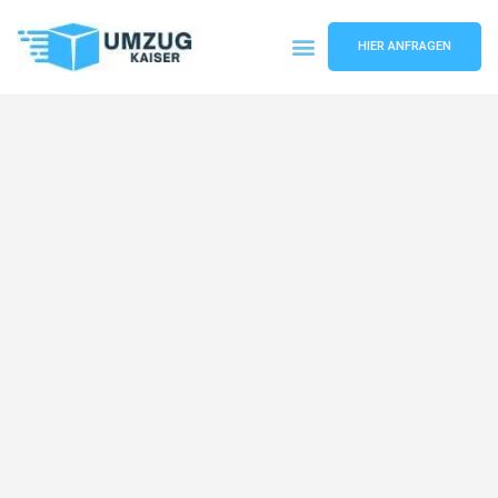
HIER ANFRAGEN
Umzugsunternehmen Bielefeld
Umzugsservice Bielefeld