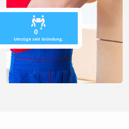
+
0
Umzüge seit Gründung.