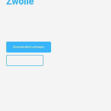
Zwolle
Entdecken Sie das
#1 Umzugsunternehmen in Bielefeld
– Ihr
vertrauenswürdiger Begleiter für Umzüge Bielefeld Zwolle!
Schnelle Antwort in garantiert unter 2 Minuten: Jetzt
unverbindlichen Kostenvoranschlag erhalten!
Unverbindlich anfragen
+4915792653303