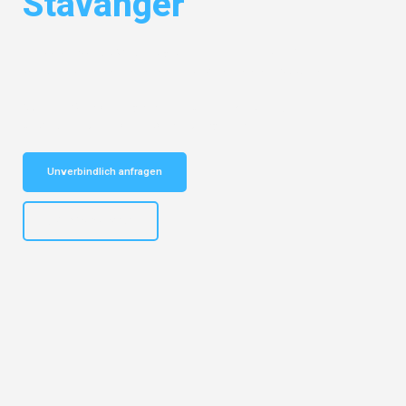
Stavanger
Entdecken Sie das
#1 Umzugsunternehmen in Bielefeld
– Ihr
vertrauenswürdiger Begleiter für Umzüge Bielefeld Stavanger!
Schnelle Antwort in garantiert unter 2 Minuten: Jetzt
unverbindlichen Kostenvoranschlag erhalten!
Unverbindlich anfragen
+4915792653303