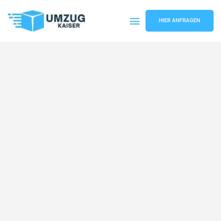
HIER ANFRAGEN
Umzugsunternehmen Bielefeld
Umzugsservice Bielefeld