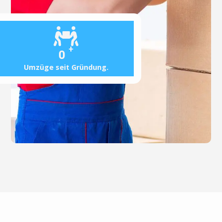
+
0
Umzüge seit Gründung.