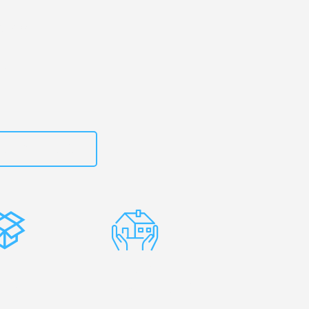
ld
– Ihr
denswil!
zt
15792653303
stenlose
Erfahrene
rpackung
Umzugsprofis