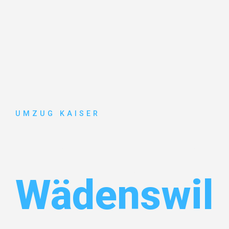
UMZUG KAISER
Umzug Biel
Wädenswil