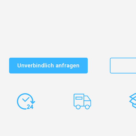
Entdecken Sie das
#1 Umzugsunternehmen in Bielefe
vertrauenswürdiger Begleiter für Umzüge Bielefeld Wä
Schnelle Antwort in garantiert unter 2 Minuten: Jet
unverbindlichen Kostenvoranschlag erhalten!
Unverbindlich anfragen
+49
Express-
Europaweite
Ko
Abwicklung
Transporte
Ve