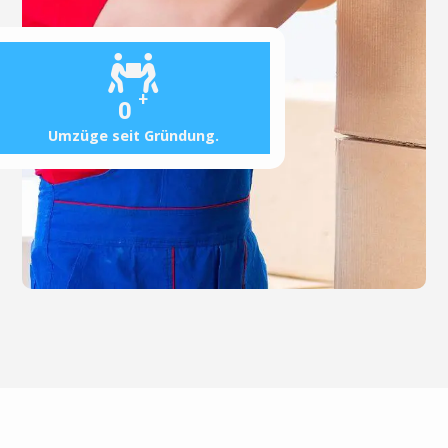
+
0
Umzüge seit Gründung.