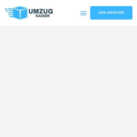
HIER ANFRAGEN
Umzugsunternehmen Bielefeld
Umzugsservice Bielefeld