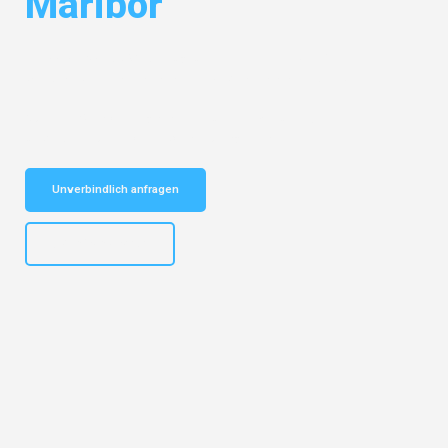
Maribor
Entdecken Sie das
#1 Umzugsunternehmen in Bielefeld
– Ihr
vertrauenswürdiger Begleiter für Umzüge Bielefeld Maribor!
Schnelle Antwort in garantiert unter 2 Minuten: Jetzt
unverbindlichen Kostenvoranschlag erhalten!
Unverbindlich anfragen
+4915792653303