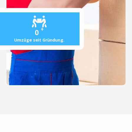
+
0
Umzüge seit Gründung.