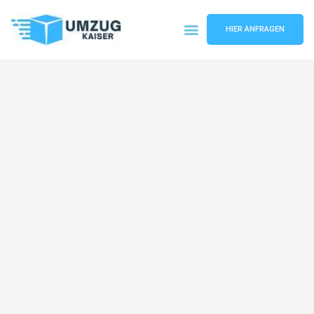
HIER ANFRAGEN
Umzugsunternehmen Bielefeld
Umzugsservice Bielefeld