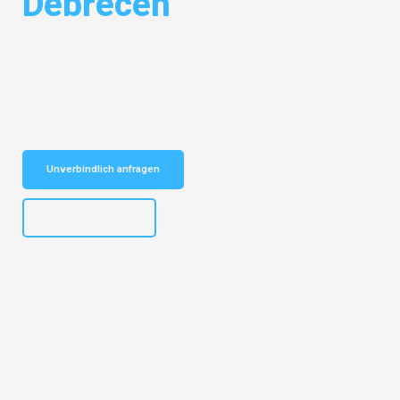
Debrecen
Entdecken Sie das
#1 Umzugsunternehmen in Bielefeld
– Ihr
vertrauenswürdiger Begleiter für Umzüge Bielefeld Debrecen!
Schnelle Antwort in garantiert unter 2 Minuten: Jetzt
unverbindlichen Kostenvoranschlag erhalten!
Unverbindlich anfragen
+4915792653303