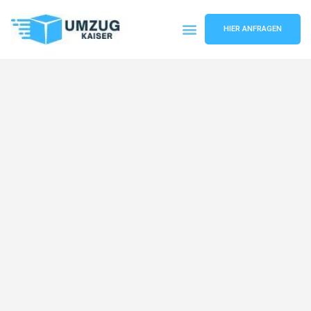
HIER ANFRAGEN
Umzugsunternehmen Bielefeld
Umzugsservice Bielefeld