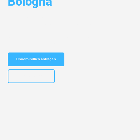
Bologna
Entdecken Sie das
#1 Umzugsunternehmen in Bielefeld
– Ihr
vertrauenswürdiger Begleiter für Umzüge Bielefeld Bologna!
Schnelle Antwort in garantiert unter 2 Minuten: Jetzt
unverbindlichen Kostenvoranschlag erhalten!
Unverbindlich anfragen
+4915792653303