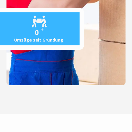
+
0
Umzüge seit Gründung.