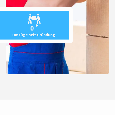
+
0
Umzüge seit Gründung.