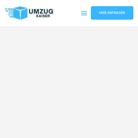
HIER ANFRAGEN
Umzugsunternehmen Bielefeld
Umzugsservice Bielefeld