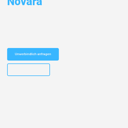
Novara
Entdecken Sie das
#1 Umzugsunternehmen in Bielefeld
– Ihr
vertrauenswürdiger Begleiter für Umzüge Bielefeld Novara!
Schnelle Antwort in garantiert unter 2 Minuten: Jetzt
unverbindlichen Kostenvoranschlag erhalten!
Unverbindlich anfragen
+4915792653303