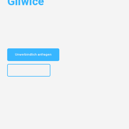
Gliwice
Entdecken Sie das
#1 Umzugsunternehmen in Bielefeld
– Ihr
vertrauenswürdiger Begleiter für Umzüge Bielefeld Gliwice!
Schnelle Antwort in garantiert unter 2 Minuten: Jetzt
unverbindlichen Kostenvoranschlag erhalten!
Unverbindlich anfragen
+4915792653303