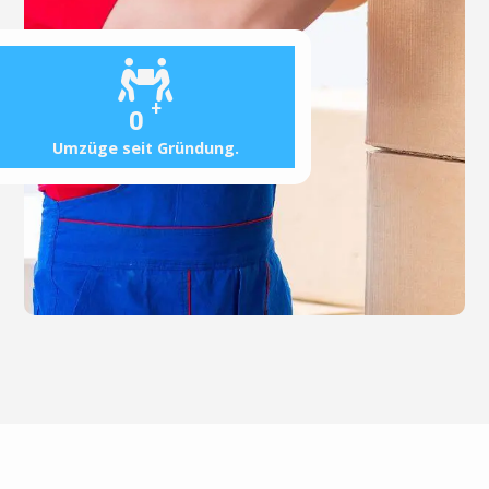
+
0
Umzüge seit Gründung.