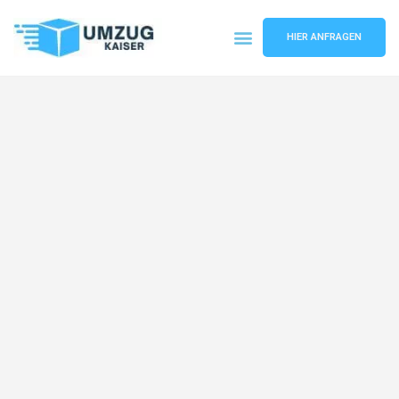
HIER ANFRAGEN
Umzugsunternehmen Bielefeld
Umzugsservice Bielefeld