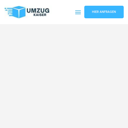
HIER ANFRAGEN
Umzugsunternehmen Bielefeld
Umzugsservice Bielefeld