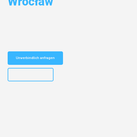
Wrocław
Entdecken Sie das
#1 Umzugsunternehmen in Bielefeld
– Ihr
vertrauenswürdiger Begleiter für Umzüge Bielefeld Wrocław!
Schnelle Antwort in garantiert unter 2 Minuten: Jetzt
unverbindlichen Kostenvoranschlag erhalten!
Unverbindlich anfragen
+4915792653303