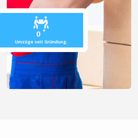
+
0
Umzüge seit Gründung.