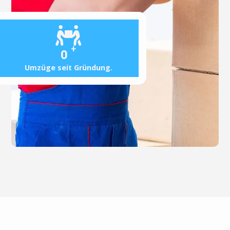
+
0
Umzüge seit Gründung.