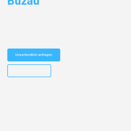
Buzau
Entdecken Sie das
#1 Umzugsunternehmen in Bielefeld
– Ihr
vertrauenswürdiger Begleiter für Umzüge Bielefeld Buzau!
Schnelle Antwort in garantiert unter 2 Minuten: Jetzt
unverbindlichen Kostenvoranschlag erhalten!
Unverbindlich anfragen
+4915792653303