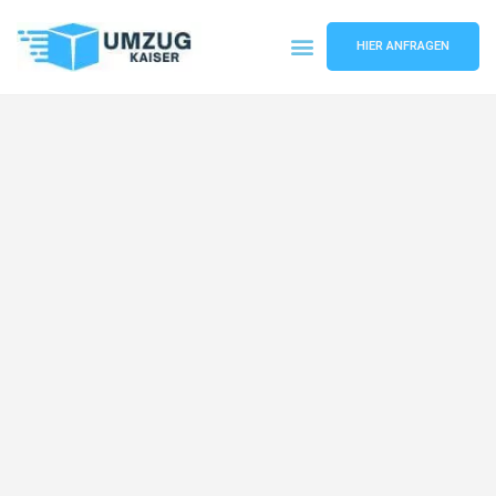
HIER ANFRAGEN
Umzugsunternehmen Bielefeld
Umzugsservice Bielefeld