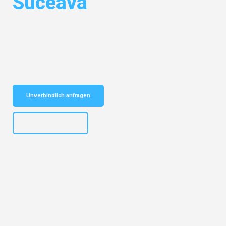
Suceava
Entdecken Sie das
#1 Umzugsunternehmen in Bielefeld
– Ihr
vertrauenswürdiger Begleiter für Umzüge Bielefeld Suceava!
Schnelle Antwort in garantiert unter 2 Minuten: Jetzt
unverbindlichen Kostenvoranschlag erhalten!
Unverbindlich anfragen
+4915792653303