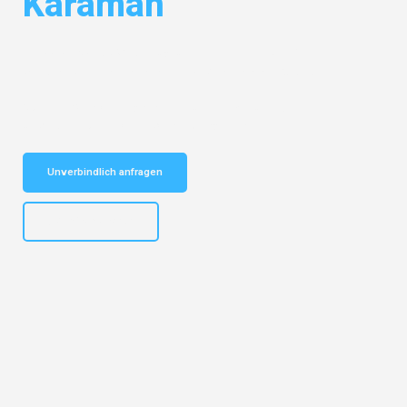
Karaman
Entdecken Sie das
#1 Umzugsunternehmen in Bielefeld
– Ihr
vertrauenswürdiger Begleiter für Umzüge Bielefeld Karaman!
Schnelle Antwort in garantiert unter 2 Minuten: Jetzt
unverbindlichen Kostenvoranschlag erhalten!
Unverbindlich anfragen
+4915792653303