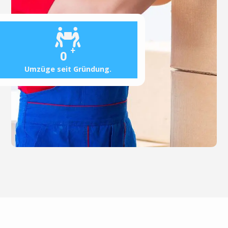
+
0
Umzüge seit Gründung.