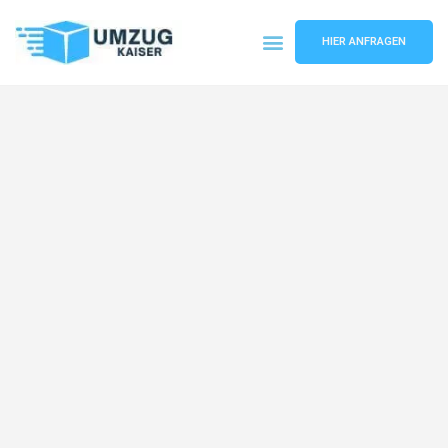
HIER ANFRAGEN
Umzugsunternehmen Bielefeld
Umzugsservice Bielefeld