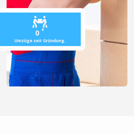
+
0
Umzüge seit Gründung.