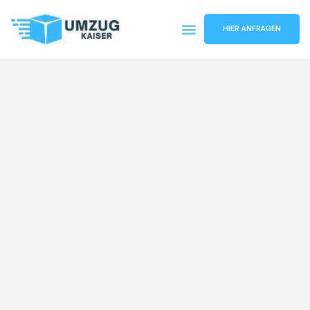
HIER ANFRAGEN
Umzugsunternehmen Bielefeld
Umzugsservice Bielefeld