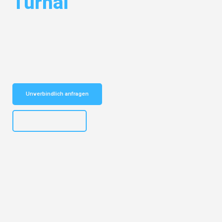
Turhal
Entdecken Sie das
#1 Umzugsunternehmen in Bielefeld
– Ihr
vertrauenswürdiger Begleiter für Umzüge Bielefeld Turhal!
Schnelle Antwort in garantiert unter 2 Minuten: Jetzt
unverbindlichen Kostenvoranschlag erhalten!
Unverbindlich anfragen
+4915792653303