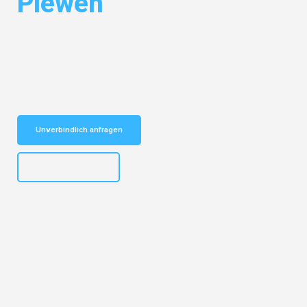
Plewen
Entdecken Sie das
#1 Umzugsunternehmen in Bielefeld
– Ihr
vertrauenswürdiger Begleiter für Umzüge Bielefeld Plewen!
Schnelle Antwort in garantiert unter 2 Minuten: Jetzt
unverbindlichen Kostenvoranschlag erhalten!
Unverbindlich anfragen
+4915792653303