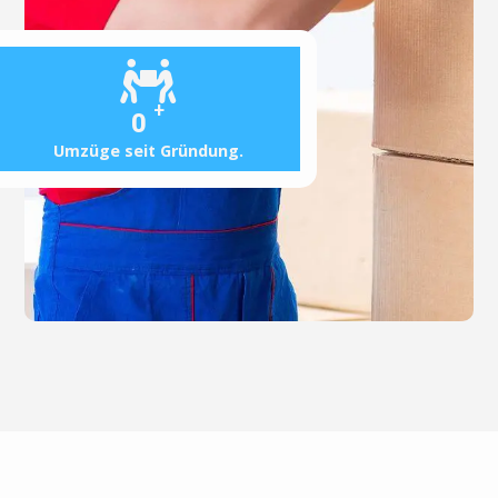
+
0
Umzüge seit Gründung.