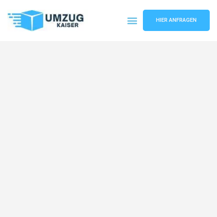
HIER ANFRAGEN
Umzugsunternehmen Bielefeld
Umzugsservice Bielefeld