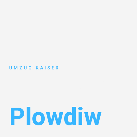
UMZUG KAISER
Umzug Biel
Plowdiw