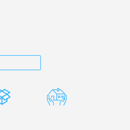
ld
– Ihr
wdiw!
zt
15792653303
stenlose
Erfahrene
rpackung
Umzugsprofis