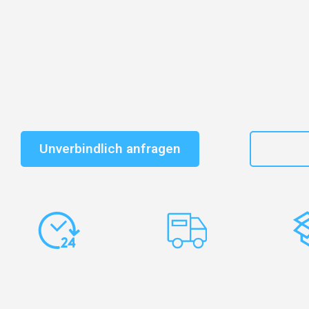
Entdecken Sie das
#1 Umzugsunternehmen in Bielefe
vertrauenswürdiger Begleiter für Umzüge Bielefeld Plo
Schnelle Antwort in garantiert unter 2 Minuten: Jet
unverbindlichen Kostenvoranschlag erhalten!
Unverbindlich anfragen
+49
Express-
Europaweite
Ko
Abwicklung
Transporte
Ve