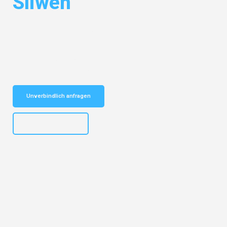
Sliwen
Entdecken Sie das
#1 Umzugsunternehmen in Bielefeld
– Ihr
vertrauenswürdiger Begleiter für Umzüge Bielefeld Sliwen!
Schnelle Antwort in garantiert unter 2 Minuten: Jetzt
unverbindlichen Kostenvoranschlag erhalten!
Unverbindlich anfragen
+4915792653303