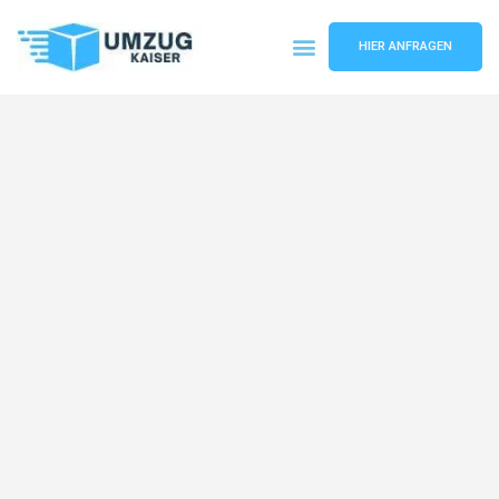
HIER ANFRAGEN
Umzugsunternehmen Bielefeld
Umzugsservice Bielefeld