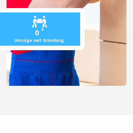
+
0
Umzüge seit Gründung.