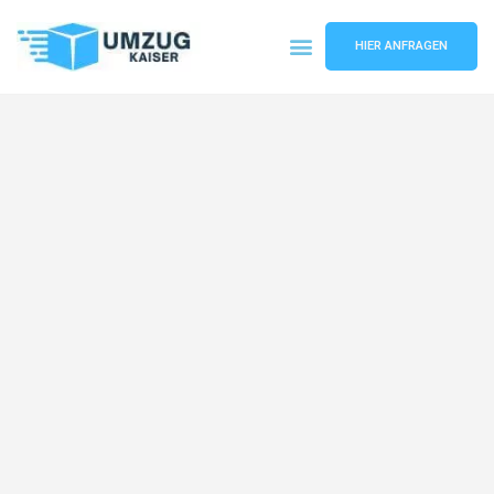
HIER ANFRAGEN
Umzugsunternehmen Bielefeld
Umzugsservice Bielefeld