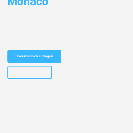
Monaco
Entdecken Sie das
#1 Umzugsunternehmen in Bielefeld
– Ihr
vertrauenswürdiger Begleiter für Umzüge Bielefeld Monaco!
Schnelle Antwort in garantiert unter 2 Minuten: Jetzt
unverbindlichen Kostenvoranschlag erhalten!
Unverbindlich anfragen
+4915792653303