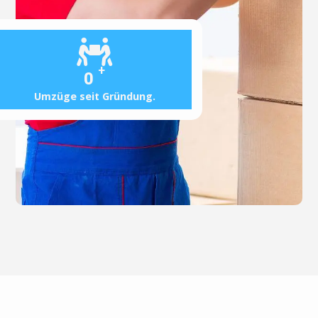
+
0
Umzüge seit Gründung.