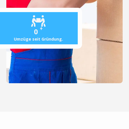
+
0
Umzüge seit Gründung.