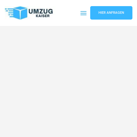
HIER ANFRAGEN
Umzugsunternehmen Bielefeld
Umzugsservice Bielefeld