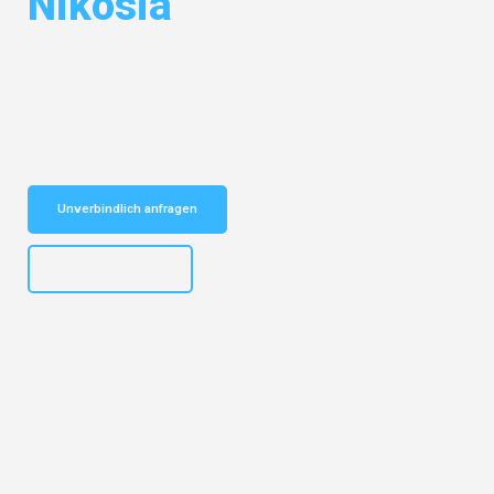
Nikosia
Entdecken Sie das
#1 Umzugsunternehmen in Bielefeld
– Ihr
vertrauenswürdiger Begleiter für Umzüge Bielefeld Nikosia!
Schnelle Antwort in garantiert unter 2 Minuten: Jetzt
unverbindlichen Kostenvoranschlag erhalten!
Unverbindlich anfragen
+4915792653303