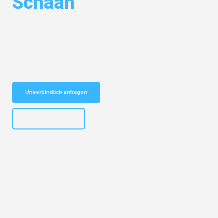
Schaan
Entdecken Sie das
#1 Umzugsunternehmen in Bielefeld
– Ihr
vertrauenswürdiger Begleiter für Umzüge Bielefeld Schaan!
Schnelle Antwort in garantiert unter 2 Minuten: Jetzt
unverbindlichen Kostenvoranschlag erhalten!
Unverbindlich anfragen
+4915792653303