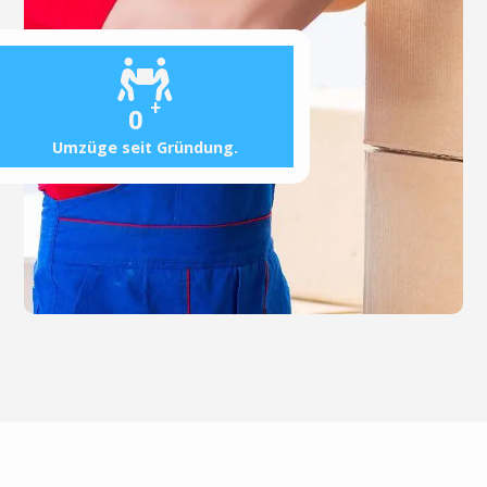
+
0
Umzüge seit Gründung.