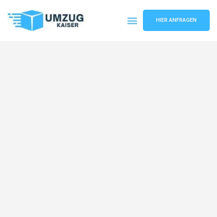
HIER ANFRAGEN
Umzugsunternehmen Bielefeld
Umzugsservice Bielefeld