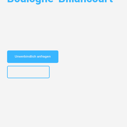
Entdecken Sie das
#1 Umzugsunternehmen in Bielefeld
– Ihr
vertrauenswürdiger Begleiter für Umzüge Bielefeld Boulogne-
Billancourt!
Schnelle Antwort in garantiert unter 2 Minuten: Jetzt
unverbindlichen Kostenvoranschlag erhalten!
Unverbindlich anfragen
+4915792653303