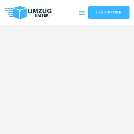
HIER ANFRAGEN
Umzugsunternehmen Bielefeld
Umzugsservice Bielefeld