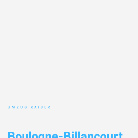
UMZUG KAISER
Umzug Bielefeld
Boulogne-Billancourt