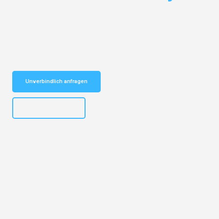
Entdecken Sie das
#1 Umzugsunternehmen in Bielefeld
– Ihr
vertrauenswürdiger Begleiter für Umzüge Bielefeld Lyon!
Schnelle Antwort in garantiert unter 2 Minuten: Jetzt
unverbindlichen Kostenvoranschlag erhalten!
Unverbindlich anfragen
+4915792653303