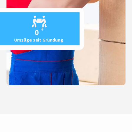
+
0
Umzüge seit Gründung.