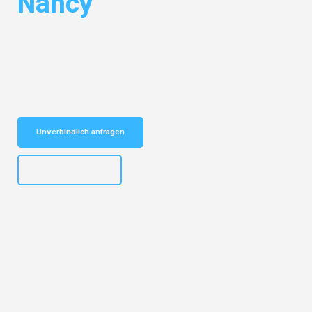
Nancy
Entdecken Sie das
#1 Umzugsunternehmen in Bielefeld
– Ihr
vertrauenswürdiger Begleiter für Umzüge Bielefeld Nancy!
Schnelle Antwort in garantiert unter 2 Minuten: Jetzt
unverbindlichen Kostenvoranschlag erhalten!
Unverbindlich anfragen
+4915792653303