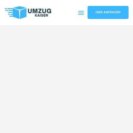
HIER ANFRAGEN
Umzugsunternehmen Bielefeld
Umzugsservice Bielefeld