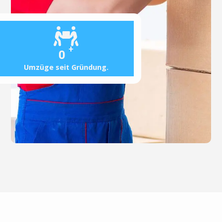
+
0
Umzüge seit Gründung.