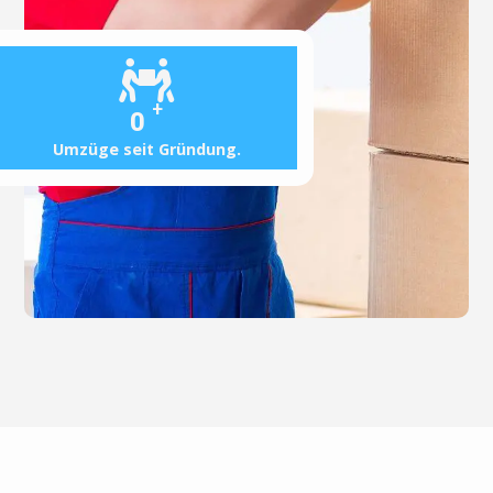
+
0
Umzüge seit Gründung.