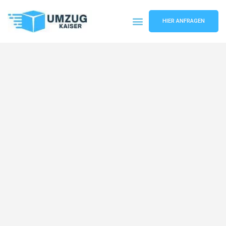
HIER ANFRAGEN
Umzugsunternehmen Bielefeld
Umzugsservice Bielefeld