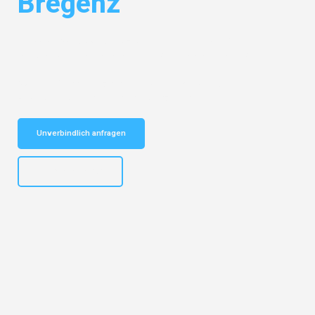
Bregenz
Entdecken Sie das
#1 Umzugsunternehmen in Bielefeld
– Ihr
vertrauenswürdiger Begleiter für Umzüge Bielefeld Bregenz!
Schnelle Antwort in garantiert unter 2 Minuten: Jetzt
unverbindlichen Kostenvoranschlag erhalten!
Unverbindlich anfragen
+4915792653303