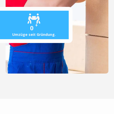
+
0
Umzüge seit Gründung.