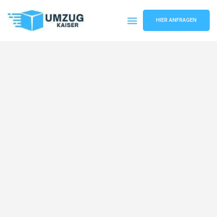
HIER ANFRAGEN
Umzugsunternehmen Bielefeld
Umzugsservice Bielefeld