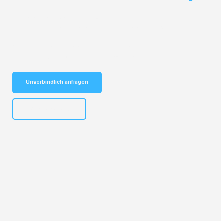
Entdecken Sie das
#1 Umzugsunternehmen in Bielefeld
– Ihr
vertrauenswürdiger Begleiter für Umzüge Bielefeld Steyr!
Schnelle Antwort in garantiert unter 2 Minuten: Jetzt
unverbindlichen Kostenvoranschlag erhalten!
Unverbindlich anfragen
+4915792653303