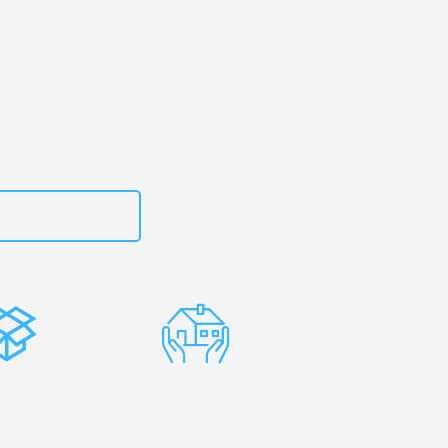
ld
– Ihr
kirch!
zt
15792653303
stenlose
Erfahrene
rpackung
Umzugsprofis