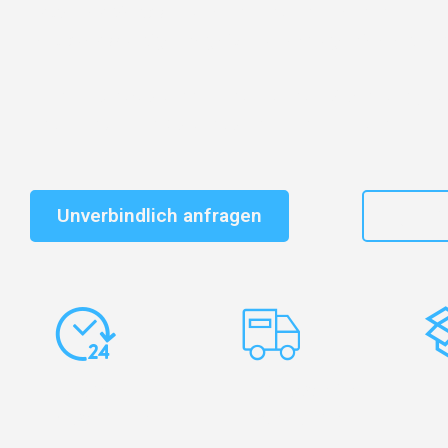
Entdecken Sie das
#1 Umzugsunternehmen in Bielefe
vertrauenswürdiger Begleiter für Umzüge Bielefeld Feld
Schnelle Antwort in garantiert unter 2 Minuten: Jet
unverbindlichen Kostenvoranschlag erhalten!
Unverbindlich anfragen
+49
Express-
Europaweite
Ko
Abwicklung
Transporte
Ve