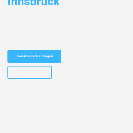
Innsbruck
Entdecken Sie das
#1 Umzugsunternehmen in Bielefeld
– Ihr
vertrauenswürdiger Begleiter für Umzüge Bielefeld Innsbruck!
Schnelle Antwort in garantiert unter 2 Minuten: Jetzt
unverbindlichen Kostenvoranschlag erhalten!
Unverbindlich anfragen
+4915792653303