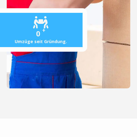
+
0
Umzüge seit Gründung.