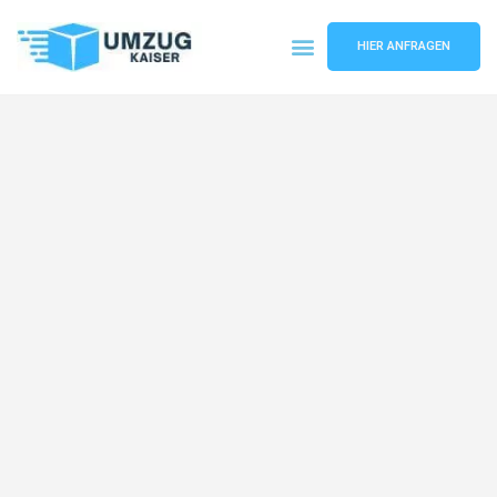
HIER ANFRAGEN
Umzugsunternehmen Bielefeld
Umzugsservice Bielefeld