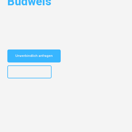
Budweis
Entdecken Sie das
#1 Umzugsunternehmen in Bielefeld
– Ihr
vertrauenswürdiger Begleiter für Umzüge Bielefeld Budweis!
Schnelle Antwort in garantiert unter 2 Minuten: Jetzt
unverbindlichen Kostenvoranschlag erhalten!
Unverbindlich anfragen
+4915792653303