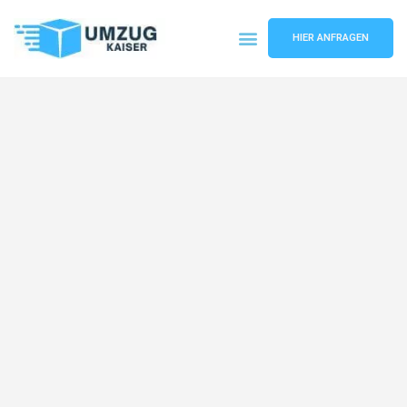
HIER ANFRAGEN
Umzugsunternehmen Bielefeld
Umzugsservice Bielefeld