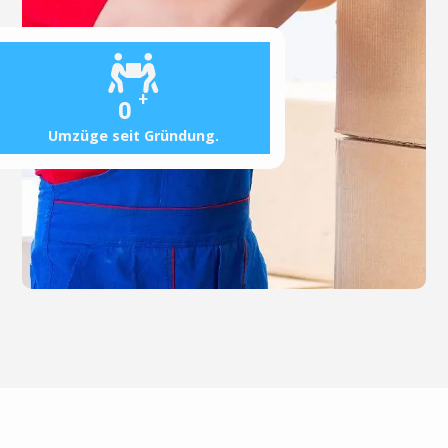
+
0
Umzüge seit Gründung.