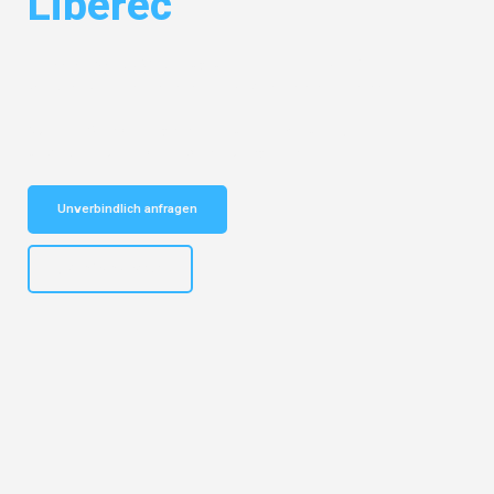
Liberec
Entdecken Sie das
#1 Umzugsunternehmen in Bielefeld
– Ihr
vertrauenswürdiger Begleiter für Umzüge Bielefeld Liberec!
Schnelle Antwort in garantiert unter 2 Minuten: Jetzt
unverbindlichen Kostenvoranschlag erhalten!
Unverbindlich anfragen
+4915792653303