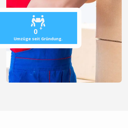
+
0
Umzüge seit Gründung.