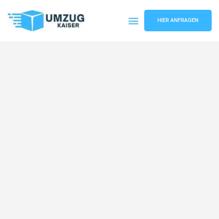
HIER ANFRAGEN
Umzugsunternehmen Bielefeld
Umzugsservice Bielefeld