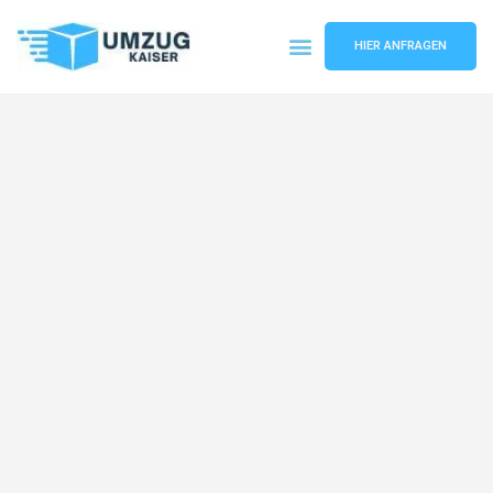
HIER ANFRAGEN
Umzugsunternehmen Bielefeld
Umzugsservice Bielefeld