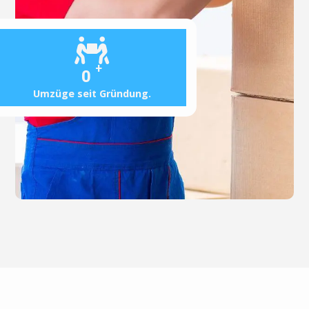
+
0
Umzüge seit Gründung.