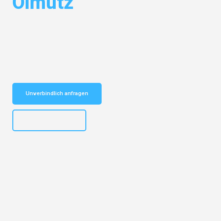
Olmütz
Entdecken Sie das
#1 Umzugsunternehmen in Bielefeld
– Ihr
vertrauenswürdiger Begleiter für Umzüge Bielefeld Olmütz!
Schnelle Antwort in garantiert unter 2 Minuten: Jetzt
unverbindlichen Kostenvoranschlag erhalten!
Unverbindlich anfragen
+4915792653303