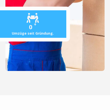
+
0
Umzüge seit Gründung.