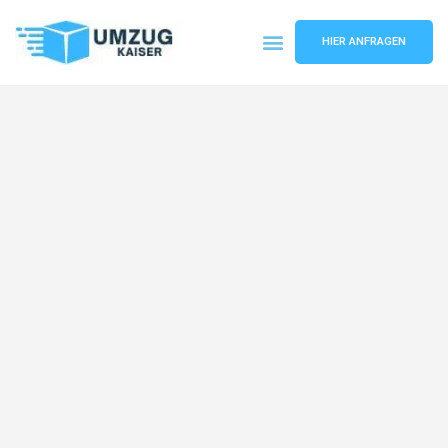
HIER ANFRAGEN
Umzugsunternehmen Bielefeld
Umzugsservice Bielefeld