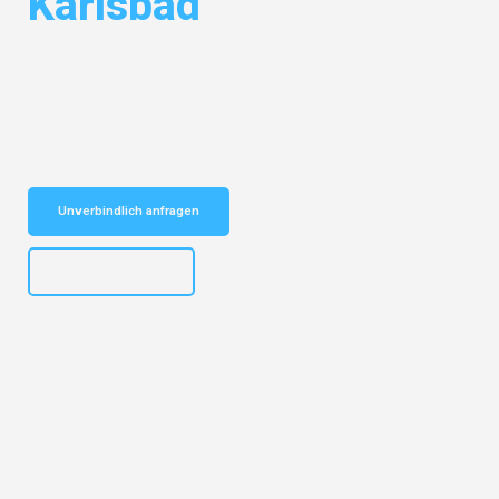
Karlsbad
Entdecken Sie das
#1 Umzugsunternehmen in Bielefeld
– Ihr
vertrauenswürdiger Begleiter für Umzüge Bielefeld Karlsbad!
Schnelle Antwort in garantiert unter 2 Minuten: Jetzt
unverbindlichen Kostenvoranschlag erhalten!
Unverbindlich anfragen
+4915792653303