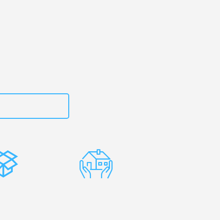
ld
– Ihr
celona!
zt
15792653303
stenlose
Erfahrene
rpackung
Umzugsprofis