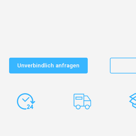
Entdecken Sie das
#1 Umzugsunternehmen in Bielefe
vertrauenswürdiger Begleiter für Umzüge Bielefeld Bar
Schnelle Antwort in garantiert unter 2 Minuten: Jet
unverbindlichen Kostenvoranschlag erhalten!
Unverbindlich anfragen
+49
Express-
Europaweite
Ko
Abwicklung
Transporte
Ve