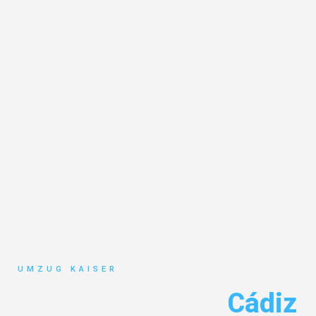
UMZUG KAISER
Umzug Bielefeld
Cádiz