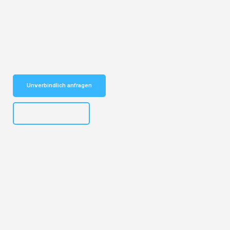
Entdecken Sie das
#1 Umzugsunternehmen in Bielefeld
– Ihr
vertrauenswürdiger Begleiter für Umzüge Bielefeld Cádiz!
Schnelle Antwort in garantiert unter 2 Minuten: Jetzt
unverbindlichen Kostenvoranschlag erhalten!
Unverbindlich anfragen
+4915792653303