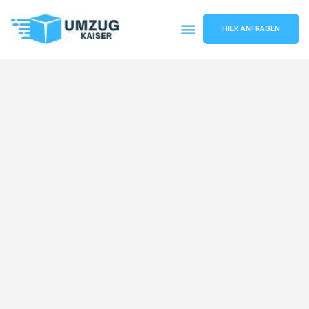
HIER ANFRAGEN
Umzugsunternehmen Bielefeld
Umzugsservice Bielefeld