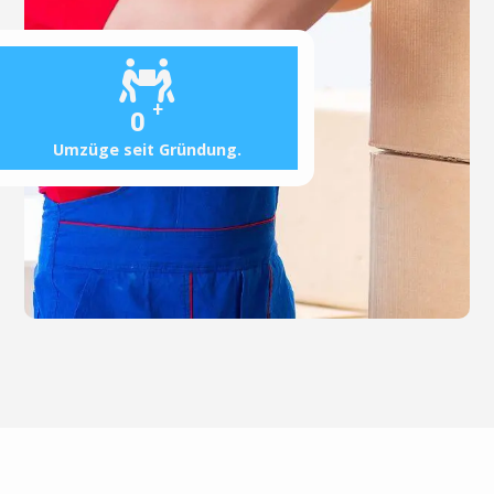
+
0
Umzüge seit Gründung.