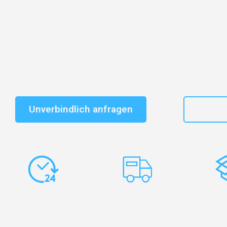
Entdecken Sie das
#1 Umzugsunternehmen in Bielefe
vertrauenswürdiger Begleiter für Umzüge Bielefeld Bil
Schnelle Antwort in garantiert unter 2 Minuten: Jet
unverbindlichen Kostenvoranschlag erhalten!
Unverbindlich anfragen
+49
Express-
Europaweite
Ko
Abwicklung
Transporte
Ve