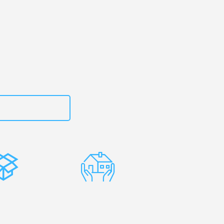
ld
– Ihr
bao!
zt
15792653303
stenlose
Erfahrene
rpackung
Umzugsprofis